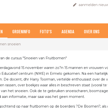
aanmelden nieuw
EN
GROENINFO
FOTO'S
AGENDA
OVER ONS
men snoeien
van de cursus "Snoeien van Fruitbomen"
rdagavond 15 november waren zo?n 15 mannen en vrouwen vol b
u Educatief centrum (NME) in Ermelo gekomen. Na een hartelijk
 De docent, dhr Harry Toorman, vertelde enthousiast over de ve
n rassen, over boekjes waar alles in beschreven staat (vooral t
 van het snoeien. Ook de te gebruiken snoeischaren, boomzagen 
 aan informatie, maar saai was het geen moment.
ochtend op naar fruitbomen op de boerderij ?De Boomen?, als gas