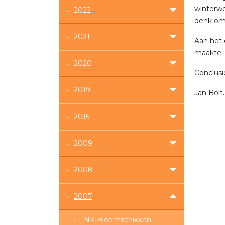
winterwe
2022
denk om 
2021
Aan het 
maakte i
2020
Conclusi
2019
Jan Bolt.
2015
2009
2008
2007
NK Bloemschikken