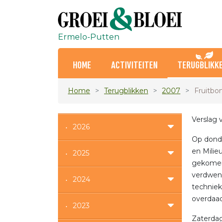
Ermelo-Putten
HOME
ACTIVITEITEN
TERUGBLIKK
Home
Terugblikken
2007
Fruitbo
Verslag 
2026
Op donde
en Milie
2025
gekomen.
verdwene
2024
techniek
overdaad
2023
Zaterdag