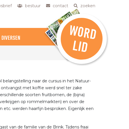
sbrief
bestuur
contact
zoeken
W
O
R
D
DIVERSEN
L
ID
elangstelling naar de cursus in het Natuur-
 ontvangst met koffie werd snel ter zake
rschillende soorten fruitbomen, de (bijna)
e verkrijgen op rommelmarkten) en over de
etc. werden haarfijn besproken. Eigenlijk een
t van de familie van de Brink. Tijdens fraai