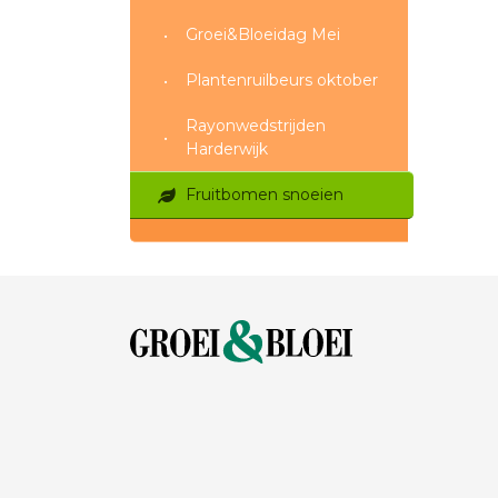
Groei&Bloeidag Mei
Plantenruilbeurs oktober
Rayonwedstrijden
Harderwijk
Fruitbomen snoeien